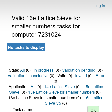
log in
Valid 16e Lattice Sieve for
smaller numbers tasks for
computer 7231024
No tasks to display
State:
All
(0) ·
In progress
(0) ·
Validation pending
(0) ·
Validation inconclusive
(0) · Valid (0) ·
Invalid
(0) ·
Error
(0)
Application:
All
(0) ·
14e Lattice Sieve
(0) ·
15e Lattice
Sieve
(0) ·
15e Lattice Sieve for smaller numbers
(0) ·
16e Lattice Sieve for smaller numbers (0) ·
16e Lattice
Sieve V5
(0)
Task name: