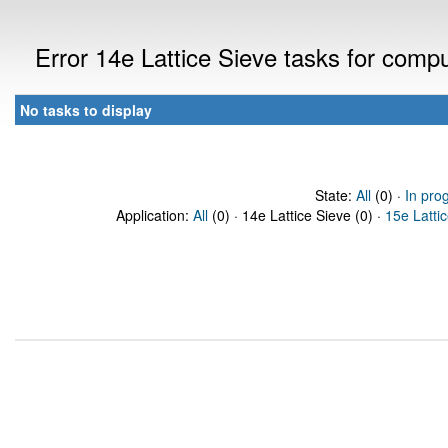
Error 14e Lattice Sieve tasks for com
No tasks to display
State:
All
(0) ·
In pro
Application:
All
(0) · 14e Lattice Sieve (0) ·
15e Latti