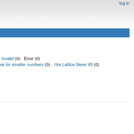
log in
·
Invalid
(0) · Error (0)
eve for smaller numbers
(0) ·
16e Lattice Sieve V5
(0)