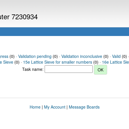
puter 7230934
gress
(0) ·
Validation pending
(0) ·
Validation inconclusive
(0) ·
Valid
(0) 
ce Sieve
(0) ·
15e Lattice Sieve for smaller numbers
(0) ·
16e Lattice Si
Task name:
Home
|
My Account
|
Message Boards