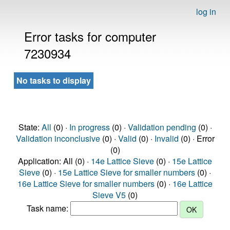
log in
Error tasks for computer
7230934
No tasks to display
State:
All
(0) ·
In progress
(0) ·
Validation pending
(0) ·
Validation inconclusive
(0) ·
Valid
(0) ·
Invalid
(0) · Error
(0)
Application: All (0) ·
14e Lattice Sieve
(0) ·
15e Lattice
Sieve
(0) ·
15e Lattice Sieve for smaller numbers
(0) ·
16e Lattice Sieve for smaller numbers
(0) ·
16e Lattice
Sieve V5
(0)
Task name: