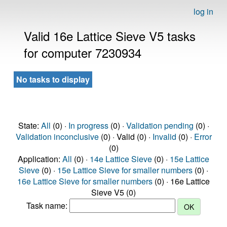
log in
Valid 16e Lattice Sieve V5 tasks
for computer 7230934
No tasks to display
State:
All
(0) ·
In progress
(0) ·
Validation pending
(0) ·
Validation inconclusive
(0) · Valid (0) ·
Invalid
(0) ·
Error
(0)
Application:
All
(0) ·
14e Lattice Sieve
(0) ·
15e Lattice
Sieve
(0) ·
15e Lattice Sieve for smaller numbers
(0) ·
16e Lattice Sieve for smaller numbers
(0) · 16e Lattice
Sieve V5 (0)
Task name: