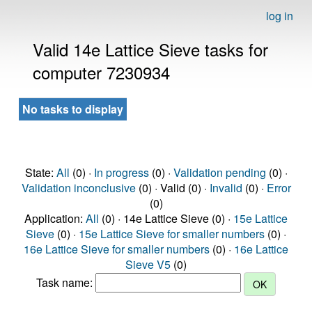
log in
Valid 14e Lattice Sieve tasks for
computer 7230934
No tasks to display
State:
All
(0) ·
In progress
(0) ·
Validation pending
(0) ·
Validation inconclusive
(0) · Valid (0) ·
Invalid
(0) ·
Error
(0)
Application:
All
(0) · 14e Lattice Sieve (0) ·
15e Lattice
Sieve
(0) ·
15e Lattice Sieve for smaller numbers
(0) ·
16e Lattice Sieve for smaller numbers
(0) ·
16e Lattice
Sieve V5
(0)
Task name: