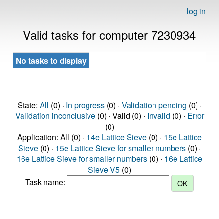
log in
Valid tasks for computer 7230934
No tasks to display
State:
All
(0) ·
In progress
(0) ·
Validation pending
(0) ·
Validation inconclusive
(0) · Valid (0) ·
Invalid
(0) ·
Error
(0)
Application: All (0) ·
14e Lattice Sieve
(0) ·
15e Lattice
Sieve
(0) ·
15e Lattice Sieve for smaller numbers
(0) ·
16e Lattice Sieve for smaller numbers
(0) ·
16e Lattice
Sieve V5
(0)
Task name: