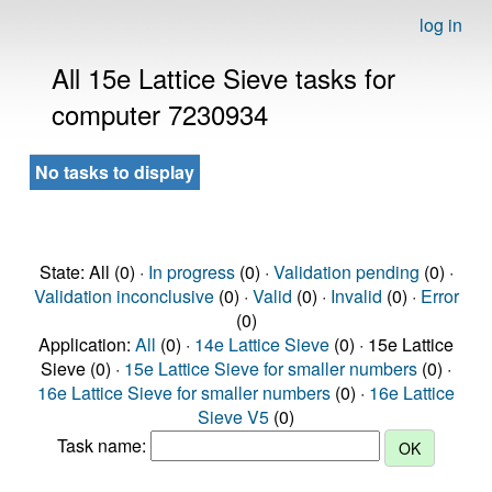
log in
All 15e Lattice Sieve tasks for
computer 7230934
No tasks to display
State: All (0) ·
In progress
(0) ·
Validation pending
(0) ·
Validation inconclusive
(0) ·
Valid
(0) ·
Invalid
(0) ·
Error
(0)
Application:
All
(0) ·
14e Lattice Sieve
(0) · 15e Lattice
Sieve (0) ·
15e Lattice Sieve for smaller numbers
(0) ·
16e Lattice Sieve for smaller numbers
(0) ·
16e Lattice
Sieve V5
(0)
Task name: