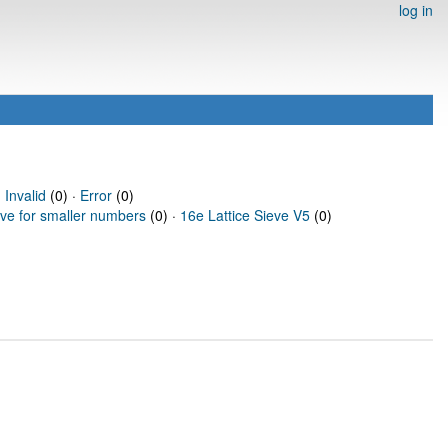
log in
·
Invalid
(0) ·
Error
(0)
eve for smaller numbers
(0) ·
16e Lattice Sieve V5
(0)