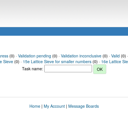
gress
(0) ·
Validation pending
(0) ·
Validation inconclusive
(0) ·
Valid
(0) 
ce Sieve
(0) ·
15e Lattice Sieve for smaller numbers
(0) ·
16e Lattice Si
Task name:
Home
|
My Account
|
Message Boards