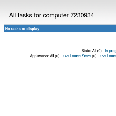
All tasks for computer 7230934
No tasks to display
State: All (0) ·
In pro
Application: All (0) ·
14e Lattice Sieve
(0) ·
15e Latti