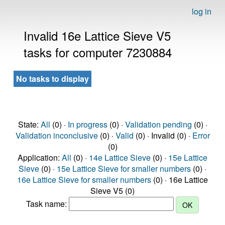
log in
Invalid 16e Lattice Sieve V5
tasks for computer 7230884
No tasks to display
State:
All
(0) ·
In progress
(0) ·
Validation pending
(0) ·
Validation inconclusive
(0) ·
Valid
(0) · Invalid (0) ·
Error
(0)
Application:
All
(0) ·
14e Lattice Sieve
(0) ·
15e Lattice
Sieve
(0) ·
15e Lattice Sieve for smaller numbers
(0) ·
16e Lattice Sieve for smaller numbers
(0) · 16e Lattice
Sieve V5 (0)
Task name: