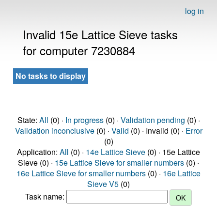
log in
Invalid 15e Lattice Sieve tasks
for computer 7230884
No tasks to display
State:
All
(0) ·
In progress
(0) ·
Validation pending
(0) ·
Validation inconclusive
(0) ·
Valid
(0) · Invalid (0) ·
Error
(0)
Application:
All
(0) ·
14e Lattice Sieve
(0) · 15e Lattice
Sieve (0) ·
15e Lattice Sieve for smaller numbers
(0) ·
16e Lattice Sieve for smaller numbers
(0) ·
16e Lattice
Sieve V5
(0)
Task name: