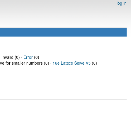
log in
 Invalid (0) ·
Error
(0)
eve for smaller numbers (0) ·
16e Lattice Sieve V5
(0)