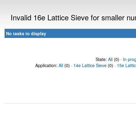
Invalid 16e Lattice Sieve for smaller 
No tasks to display
State:
All
(0) ·
In pro
Application:
All
(0) ·
14e Lattice Sieve
(0) ·
15e Latti