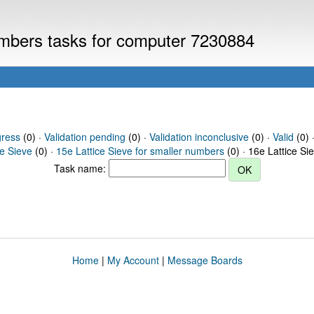
numbers tasks for computer 7230884
gress
(0) ·
Validation pending
(0) ·
Validation inconclusive
(0) ·
Valid
(0) ·
ce Sieve
(0) ·
15e Lattice Sieve for smaller numbers
(0) · 16e Lattice Si
Task name:
Home
|
My Account
|
Message Boards