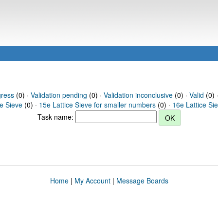
gress
(0) ·
Validation pending
(0) ·
Validation inconclusive
(0) ·
Valid
(0) ·
ce Sieve
(0) ·
15e Lattice Sieve for smaller numbers
(0) ·
16e Lattice Si
Task name:
Home
|
My Account
|
Message Boards