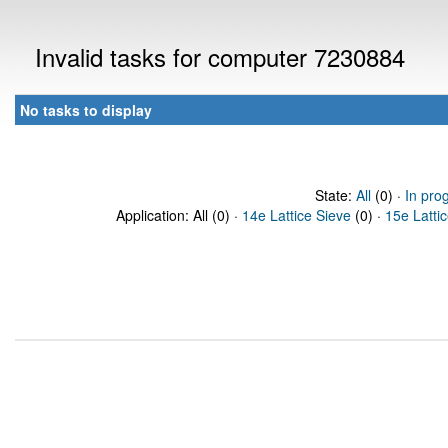
Invalid tasks for computer 7230884
No tasks to display
State:
All
(0) ·
In pro
Application: All (0) ·
14e Lattice Sieve
(0) ·
15e Latti