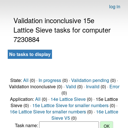
log in
Validation inconclusive 15e
Lattice Sieve tasks for computer
7230884
No tasks to display
State:
All
(0) ·
In progress
(0) ·
Validation pending
(0) ·
Validation inconclusive (0) ·
Valid
(0) ·
Invalid
(0) ·
Error
(0)
Application:
All
(0) ·
14e Lattice Sieve
(0) · 15e Lattice
Sieve (0) ·
15e Lattice Sieve for smaller numbers
(0) ·
16e Lattice Sieve for smaller numbers
(0) ·
16e Lattice
Sieve V5
(0)
Task name: