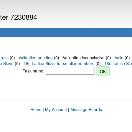
uter 7230884
gress
(0) ·
Validation pending
(0) · Validation inconclusive (0) ·
Valid
(0) 
ce Sieve
(0) ·
15e Lattice Sieve for smaller numbers
(0) ·
16e Lattice Si
Task name:
Home
|
My Account
|
Message Boards