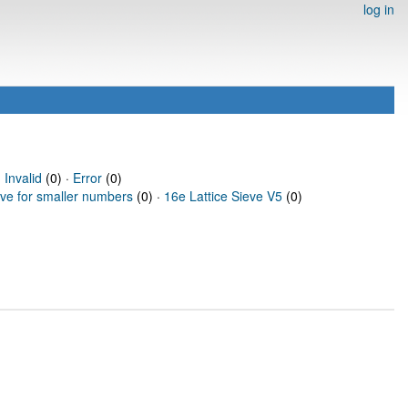
log in
·
Invalid
(0) ·
Error
(0)
eve for smaller numbers
(0) ·
16e Lattice Sieve V5
(0)