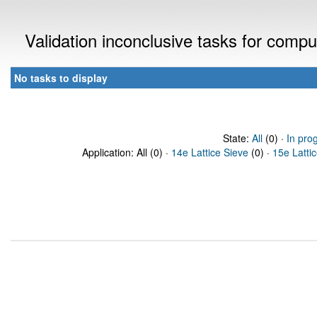
Validation inconclusive tasks for comp
No tasks to display
State:
All
(0) ·
In pro
Application: All (0) ·
14e Lattice Sieve
(0) ·
15e Latti