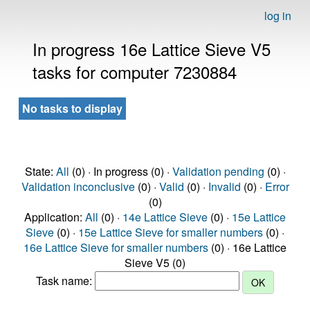
log in
In progress 16e Lattice Sieve V5
tasks for computer 7230884
No tasks to display
State:
All
(0) · In progress (0) ·
Validation pending
(0) ·
Validation inconclusive
(0) ·
Valid
(0) ·
Invalid
(0) ·
Error
(0)
Application:
All
(0) ·
14e Lattice Sieve
(0) ·
15e Lattice
Sieve
(0) ·
15e Lattice Sieve for smaller numbers
(0) ·
16e Lattice Sieve for smaller numbers
(0) · 16e Lattice
Sieve V5 (0)
Task name: