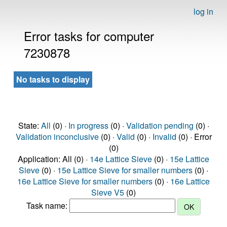
log in
Error tasks for computer
7230878
No tasks to display
State:
All
(0) ·
In progress
(0) ·
Validation pending
(0) ·
Validation inconclusive
(0) ·
Valid
(0) ·
Invalid
(0) · Error
(0)
Application: All (0) ·
14e Lattice Sieve
(0) ·
15e Lattice
Sieve
(0) ·
15e Lattice Sieve for smaller numbers
(0) ·
16e Lattice Sieve for smaller numbers
(0) ·
16e Lattice
Sieve V5
(0)
Task name: