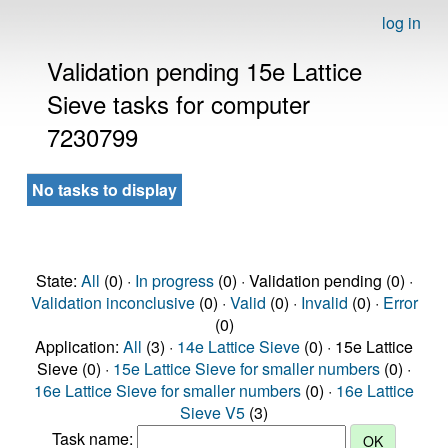
log in
Validation pending 15e Lattice
Sieve tasks for computer
7230799
No tasks to display
State:
All
(0) ·
In progress
(0) · Validation pending (0) ·
Validation inconclusive
(0) ·
Valid
(0) ·
Invalid
(0) ·
Error
(0)
Application:
All
(3) ·
14e Lattice Sieve
(0) · 15e Lattice
Sieve (0) ·
15e Lattice Sieve for smaller numbers
(0) ·
16e Lattice Sieve for smaller numbers
(0) ·
16e Lattice
Sieve V5
(3)
Task name: