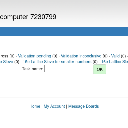
or computer 7230799
gress (0) ·
Validation pending
(0) ·
Validation inconclusive
(0) ·
Valid
(0) 
ce Sieve
(0) ·
15e Lattice Sieve for smaller numbers
(0) ·
16e Lattice Si
Task name:
Home
|
My Account
|
Message Boards