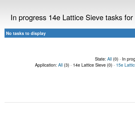
In progress 14e Lattice Sieve tasks f
No tasks to display
State:
All
(0) · In pro
Application:
All
(3) · 14e Lattice Sieve (0) ·
15e Latti