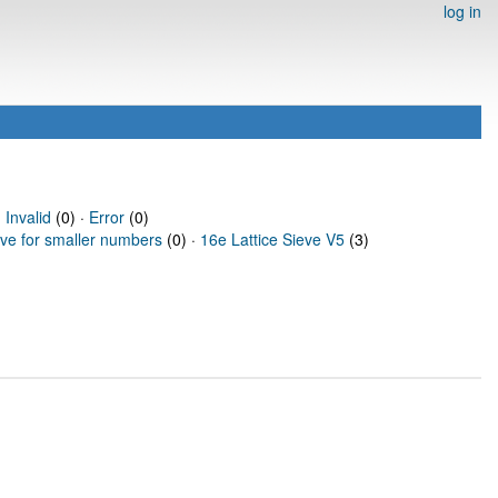
log in
·
Invalid
(0) ·
Error
(0)
eve for smaller numbers
(0) ·
16e Lattice Sieve V5
(3)