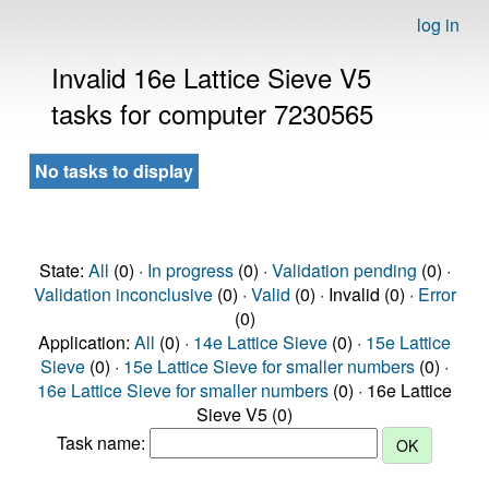
log in
Invalid 16e Lattice Sieve V5
tasks for computer 7230565
No tasks to display
State:
All
(0) ·
In progress
(0) ·
Validation pending
(0) ·
Validation inconclusive
(0) ·
Valid
(0) · Invalid (0) ·
Error
(0)
Application:
All
(0) ·
14e Lattice Sieve
(0) ·
15e Lattice
Sieve
(0) ·
15e Lattice Sieve for smaller numbers
(0) ·
16e Lattice Sieve for smaller numbers
(0) · 16e Lattice
Sieve V5 (0)
Task name: