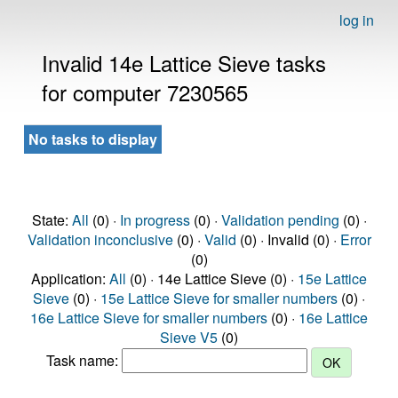
log in
Invalid 14e Lattice Sieve tasks
for computer 7230565
No tasks to display
State:
All
(0) ·
In progress
(0) ·
Validation pending
(0) ·
Validation inconclusive
(0) ·
Valid
(0) · Invalid (0) ·
Error
(0)
Application:
All
(0) · 14e Lattice Sieve (0) ·
15e Lattice
Sieve
(0) ·
15e Lattice Sieve for smaller numbers
(0) ·
16e Lattice Sieve for smaller numbers
(0) ·
16e Lattice
Sieve V5
(0)
Task name: