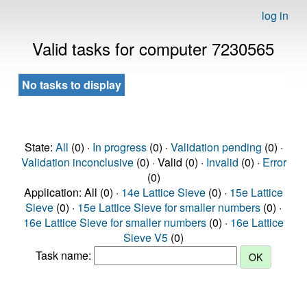
log in
Valid tasks for computer 7230565
No tasks to display
State:
All
(0) ·
In progress
(0) ·
Validation pending
(0) ·
Validation inconclusive
(0) · Valid (0) ·
Invalid
(0) ·
Error
(0)
Application: All (0) ·
14e Lattice Sieve
(0) ·
15e Lattice
Sieve
(0) ·
15e Lattice Sieve for smaller numbers
(0) ·
16e Lattice Sieve for smaller numbers
(0) ·
16e Lattice
Sieve V5
(0)
Task name: