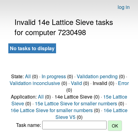
log in
Invalid 14e Lattice Sieve tasks
for computer 7230498
No tasks to display
State:
All
(0) ·
In progress
(0) ·
Validation pending
(0) ·
Validation inconclusive
(0) ·
Valid
(0) · Invalid (0) ·
Error
(0)
Application:
All
(0) · 14e Lattice Sieve (0) ·
15e Lattice
Sieve
(0) ·
15e Lattice Sieve for smaller numbers
(0) ·
16e Lattice Sieve for smaller numbers
(0) ·
16e Lattice
Sieve V5
(0)
Task name: