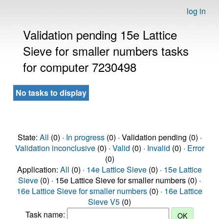
log in
Validation pending 15e Lattice
Sieve for smaller numbers tasks
for computer 7230498
No tasks to display
State:
All
(0) ·
In progress
(0) · Validation pending (0) ·
Validation inconclusive
(0) ·
Valid
(0) ·
Invalid
(0) ·
Error
(0)
Application:
All
(0) ·
14e Lattice Sieve
(0) ·
15e Lattice
Sieve
(0) · 15e Lattice Sieve for smaller numbers (0) ·
16e Lattice Sieve for smaller numbers
(0) ·
16e Lattice
Sieve V5
(0)
Task name: