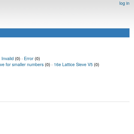
log in
·
Invalid
(0) ·
Error
(0)
eve for smaller numbers
(0) ·
16e Lattice Sieve V5
(0)