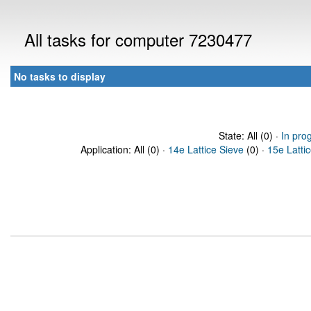
All tasks for computer 7230477
No tasks to display
State: All (0) ·
In pro
Application: All (0) ·
14e Lattice Sieve
(0) ·
15e Latti