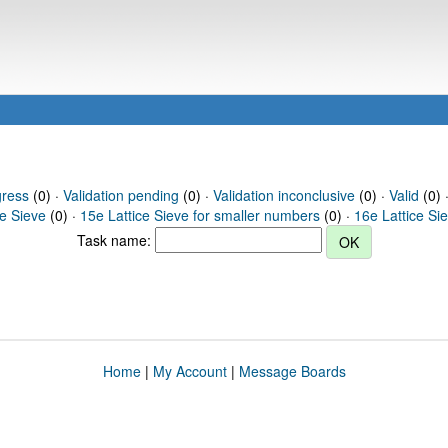
gress
(0) ·
Validation pending
(0) ·
Validation inconclusive
(0) ·
Valid
(0) 
ce Sieve
(0) ·
15e Lattice Sieve for smaller numbers
(0) ·
16e Lattice Si
Task name:
Home
|
My Account
|
Message Boards