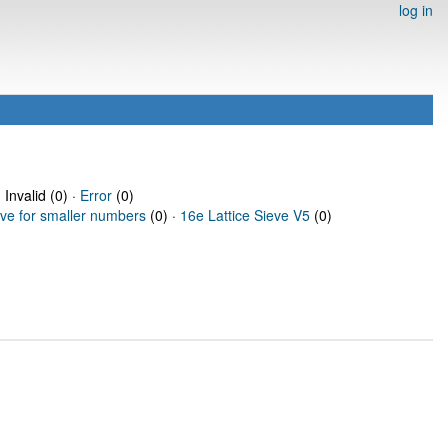
log in
 Invalid (0) ·
Error
(0)
eve for smaller numbers
(0) ·
16e Lattice Sieve V5
(0)