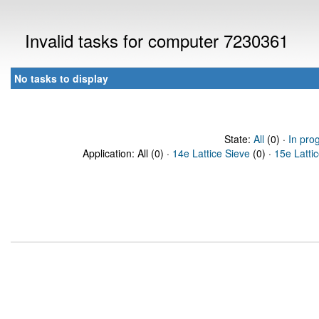
Invalid tasks for computer 7230361
No tasks to display
State:
All
(0) ·
In pro
Application: All (0) ·
14e Lattice Sieve
(0) ·
15e Latti