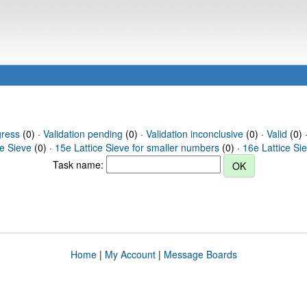
gress
(0) ·
Validation pending
(0) ·
Validation inconclusive
(0) ·
Valid
(0) ·
ce Sieve
(0) ·
15e Lattice Sieve for smaller numbers
(0) ·
16e Lattice Si
Task name:
Home
|
My Account
|
Message Boards