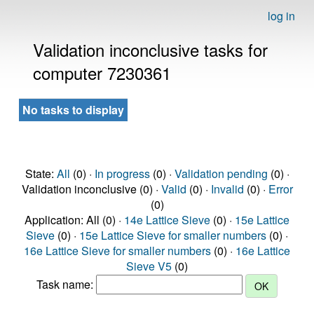
log in
Validation inconclusive tasks for
computer 7230361
No tasks to display
State:
All
(0) ·
In progress
(0) ·
Validation pending
(0) ·
Validation inconclusive (0) ·
Valid
(0) ·
Invalid
(0) ·
Error
(0)
Application: All (0) ·
14e Lattice Sieve
(0) ·
15e Lattice
Sieve
(0) ·
15e Lattice Sieve for smaller numbers
(0) ·
16e Lattice Sieve for smaller numbers
(0) ·
16e Lattice
Sieve V5
(0)
Task name: