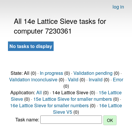
log in
All 14e Lattice Sieve tasks for
computer 7230361
No tasks to display
State: All (0) ·
In progress
(0) ·
Validation pending
(0) ·
Validation inconclusive
(0) ·
Valid
(0) ·
Invalid
(0) ·
Error
(0)
Application:
All
(0) · 14e Lattice Sieve (0) ·
15e Lattice
Sieve
(0) ·
15e Lattice Sieve for smaller numbers
(0) ·
16e Lattice Sieve for smaller numbers
(0) ·
16e Lattice
Sieve V5
(0)
Task name: