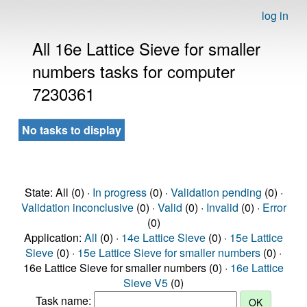
log in
All 16e Lattice Sieve for smaller
numbers tasks for computer
7230361
No tasks to display
State: All (0) ·
In progress
(0) ·
Validation pending
(0) ·
Validation inconclusive
(0) ·
Valid
(0) ·
Invalid
(0) ·
Error
(0)
Application:
All
(0) ·
14e Lattice Sieve
(0) ·
15e Lattice
Sieve
(0) ·
15e Lattice Sieve for smaller numbers
(0) ·
16e Lattice Sieve for smaller numbers (0) ·
16e Lattice
Sieve V5
(0)
Task name: