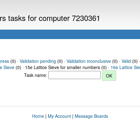
ers tasks for computer 7230361
gress
(0) ·
Validation pending
(0) ·
Validation inconclusive
(0) ·
Valid
(0) 
ce Sieve
(0) · 15e Lattice Sieve for smaller numbers (0) ·
16e Lattice Si
Task name:
Home
|
My Account
|
Message Boards