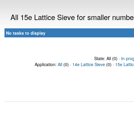
All 15e Lattice Sieve for smaller numb
No tasks to display
State: All (0) ·
In pro
Application:
All
(0) ·
14e Lattice Sieve
(0) ·
15e Latti