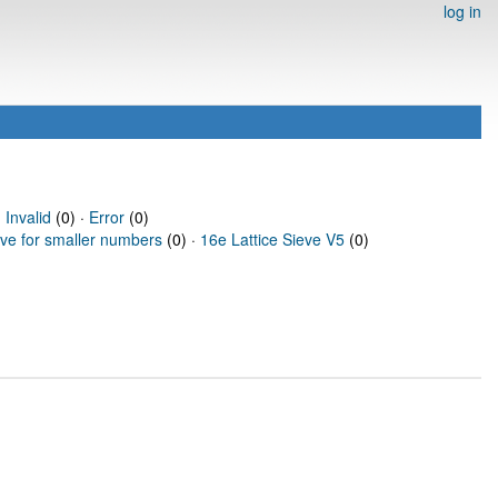
log in
·
Invalid
(0) ·
Error
(0)
eve for smaller numbers
(0) ·
16e Lattice Sieve V5
(0)