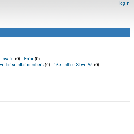
log in
·
Invalid
(0) ·
Error
(0)
eve for smaller numbers
(0) ·
16e Lattice Sieve V5
(0)