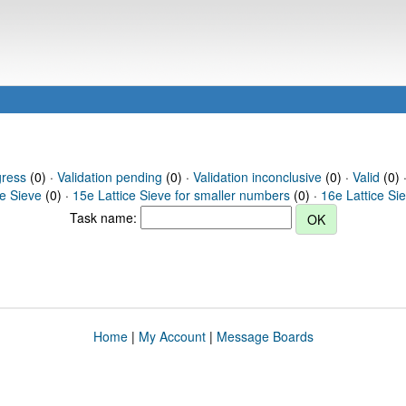
gress
(0) ·
Validation pending
(0) ·
Validation inconclusive
(0) ·
Valid
(0) 
ce Sieve
(0) ·
15e Lattice Sieve for smaller numbers
(0) ·
16e Lattice Si
Task name:
Home
|
My Account
|
Message Boards