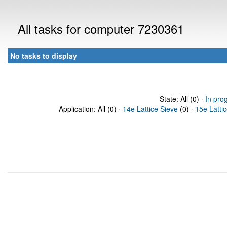
All tasks for computer 7230361
No tasks to display
State: All (0) ·
In pro
Application: All (0) ·
14e Lattice Sieve
(0) ·
15e Latti