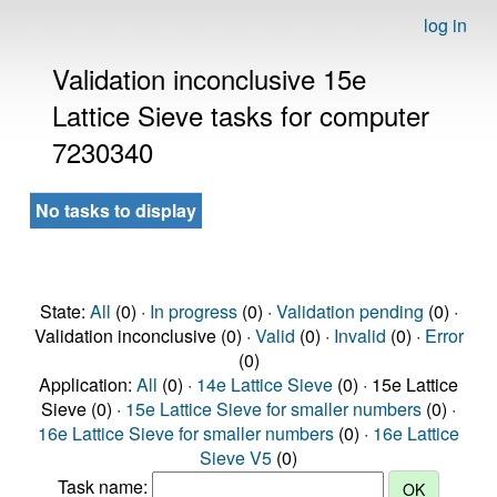
log in
Validation inconclusive 15e
Lattice Sieve tasks for computer
7230340
No tasks to display
State:
All
(0) ·
In progress
(0) ·
Validation pending
(0) ·
Validation inconclusive (0) ·
Valid
(0) ·
Invalid
(0) ·
Error
(0)
Application:
All
(0) ·
14e Lattice Sieve
(0) · 15e Lattice
Sieve (0) ·
15e Lattice Sieve for smaller numbers
(0) ·
16e Lattice Sieve for smaller numbers
(0) ·
16e Lattice
Sieve V5
(0)
Task name: