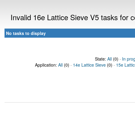
Invalid 16e Lattice Sieve V5 tasks for
No tasks to display
State:
All
(0) ·
In pro
Application:
All
(0) ·
14e Lattice Sieve
(0) ·
15e Latti