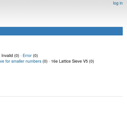
log in
 Invalid (0) ·
Error
(0)
eve for smaller numbers
(0) · 16e Lattice Sieve V5 (0)