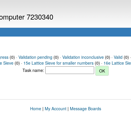
 computer 7230340
gress
(0) ·
Validation pending
(0) ·
Validation inconclusive
(0) ·
Valid
(0) ·
ce Sieve
(0) ·
15e Lattice Sieve for smaller numbers
(0) ·
16e Lattice Si
Task name:
Home
|
My Account
|
Message Boards