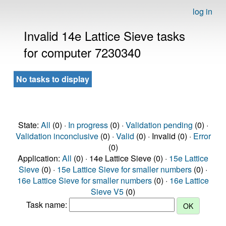
log in
Invalid 14e Lattice Sieve tasks
for computer 7230340
No tasks to display
State:
All
(0) ·
In progress
(0) ·
Validation pending
(0) ·
Validation inconclusive
(0) ·
Valid
(0) · Invalid (0) ·
Error
(0)
Application:
All
(0) · 14e Lattice Sieve (0) ·
15e Lattice
Sieve
(0) ·
15e Lattice Sieve for smaller numbers
(0) ·
16e Lattice Sieve for smaller numbers
(0) ·
16e Lattice
Sieve V5
(0)
Task name: