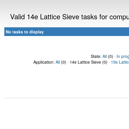
Valid 14e Lattice Sieve tasks for comp
No tasks to display
State:
All
(0) ·
In pro
Application:
All
(0) · 14e Lattice Sieve (0) ·
15e Latti