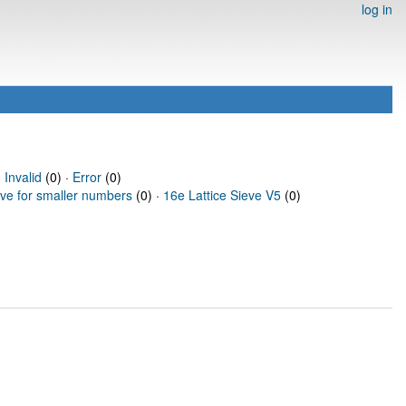
log in
·
Invalid
(0) ·
Error
(0)
eve for smaller numbers
(0) ·
16e Lattice Sieve V5
(0)