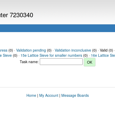
uter 7230340
gress
(0) ·
Validation pending
(0) ·
Validation inconclusive
(0) · Valid (0) 
ce Sieve
(0) ·
15e Lattice Sieve for smaller numbers
(0) ·
16e Lattice Si
Task name:
Home
|
My Account
|
Message Boards