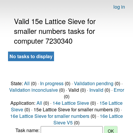
log in
Valid 15e Lattice Sieve for
smaller numbers tasks for
computer 7230340
No tasks to display
State:
All
(0) ·
In progress
(0) ·
Validation pending
(0) ·
Validation inconclusive
(0) · Valid (0) ·
Invalid
(0) ·
Error
(0)
Application:
All
(0) ·
14e Lattice Sieve
(0) ·
15e Lattice
Sieve
(0) · 15e Lattice Sieve for smaller numbers (0) ·
16e Lattice Sieve for smaller numbers
(0) ·
16e Lattice
Sieve V5
(0)
Task name: