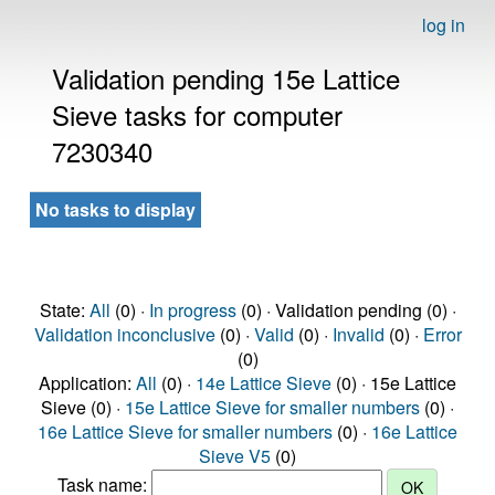
log in
Validation pending 15e Lattice
Sieve tasks for computer
7230340
No tasks to display
State:
All
(0) ·
In progress
(0) · Validation pending (0) ·
Validation inconclusive
(0) ·
Valid
(0) ·
Invalid
(0) ·
Error
(0)
Application:
All
(0) ·
14e Lattice Sieve
(0) · 15e Lattice
Sieve (0) ·
15e Lattice Sieve for smaller numbers
(0) ·
16e Lattice Sieve for smaller numbers
(0) ·
16e Lattice
Sieve V5
(0)
Task name: