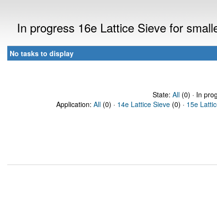
In progress 16e Lattice Sieve for sma
No tasks to display
State:
All
(0) · In pro
Application:
All
(0) ·
14e Lattice Sieve
(0) ·
15e Latti