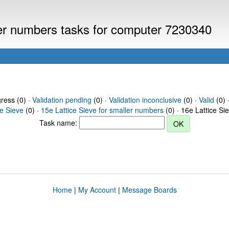
ller numbers tasks for computer 7230340
gress (0) ·
Validation pending
(0) ·
Validation inconclusive
(0) ·
Valid
(0) 
ce Sieve
(0) ·
15e Lattice Sieve for smaller numbers
(0) · 16e Lattice Si
Task name:
Home
|
My Account
|
Message Boards