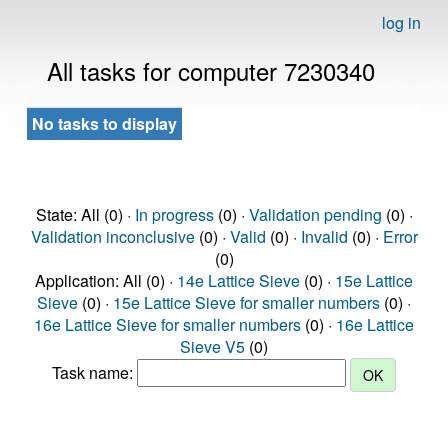
log in
All tasks for computer 7230340
No tasks to display
State: All (0) ·
In progress
(0) ·
Validation pending
(0) ·
Validation inconclusive
(0) ·
Valid
(0) ·
Invalid
(0) ·
Error
(0)
Application: All (0) ·
14e Lattice Sieve
(0) ·
15e Lattice
Sieve
(0) ·
15e Lattice Sieve for smaller numbers
(0) ·
16e Lattice Sieve for smaller numbers
(0) ·
16e Lattice
Sieve V5
(0)
Task name: