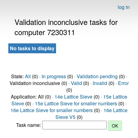
log in
Validation inconclusive tasks for
computer 7230311
No tasks to display
State:
All
(0) ·
In progress
(0) ·
Validation pending
(0) ·
Validation inconclusive (0) ·
Valid
(0) ·
Invalid
(0) ·
Error
(0)
Application: All (0) ·
14e Lattice Sieve
(0) ·
15e Lattice
Sieve
(0) ·
15e Lattice Sieve for smaller numbers
(0) ·
16e Lattice Sieve for smaller numbers
(0) ·
16e Lattice
Sieve V5
(0)
Task name: