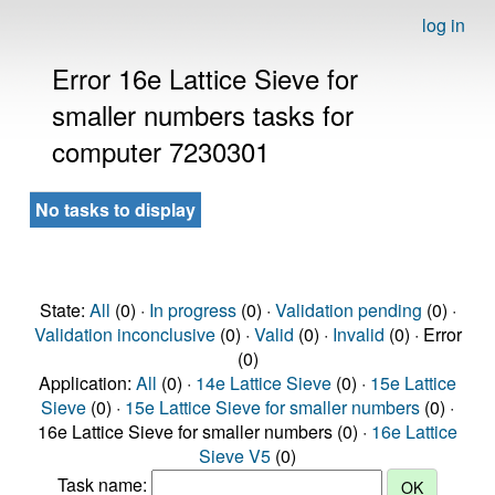
log in
Error 16e Lattice Sieve for
smaller numbers tasks for
computer 7230301
No tasks to display
State:
All
(0) ·
In progress
(0) ·
Validation pending
(0) ·
Validation inconclusive
(0) ·
Valid
(0) ·
Invalid
(0) · Error
(0)
Application:
All
(0) ·
14e Lattice Sieve
(0) ·
15e Lattice
Sieve
(0) ·
15e Lattice Sieve for smaller numbers
(0) ·
16e Lattice Sieve for smaller numbers (0) ·
16e Lattice
Sieve V5
(0)
Task name: