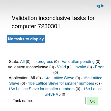
log in
Validation inconclusive tasks for
computer 7230301
No tasks to display
State:
All
(0) ·
In progress
(0) ·
Validation pending
(0) ·
Validation inconclusive (0) ·
Valid
(0) ·
Invalid
(0) ·
Error
(0)
Application: All (0) ·
14e Lattice Sieve
(0) ·
15e Lattice
Sieve
(0) ·
15e Lattice Sieve for smaller numbers
(0) ·
16e Lattice Sieve for smaller numbers
(0) ·
16e Lattice
Sieve V5
(0)
Task name: