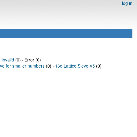
log in
·
Invalid
(0) · Error (0)
eve for smaller numbers
(0) ·
16e Lattice Sieve V5
(0)