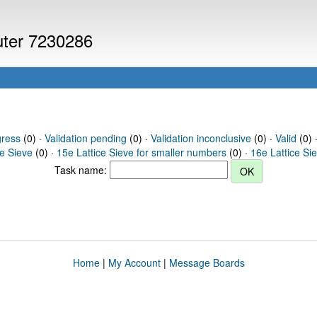
puter 7230286
gress
(0) ·
Validation pending
(0) ·
Validation inconclusive
(0) ·
Valid
(0) 
ce Sieve
(0) ·
15e Lattice Sieve for smaller numbers
(0) ·
16e Lattice Si
Task name:
Home
|
My Account
|
Message Boards