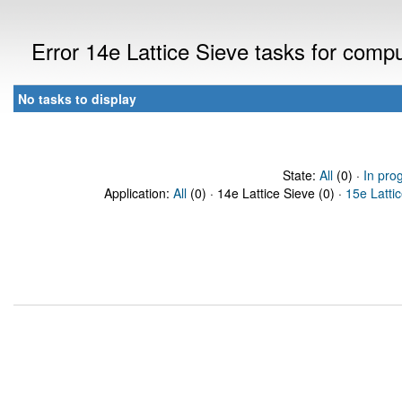
Error 14e Lattice Sieve tasks for com
No tasks to display
State:
All
(0) ·
In pro
Application:
All
(0) · 14e Lattice Sieve (0) ·
15e Latti