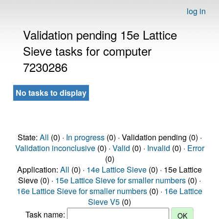
log in
Validation pending 15e Lattice
Sieve tasks for computer
7230286
No tasks to display
State:
All
(0) ·
In progress
(0) · Validation pending (0) ·
Validation inconclusive
(0) ·
Valid
(0) ·
Invalid
(0) ·
Error
(0)
Application:
All
(0) ·
14e Lattice Sieve
(0) · 15e Lattice
Sieve (0) ·
15e Lattice Sieve for smaller numbers
(0) ·
16e Lattice Sieve for smaller numbers
(0) ·
16e Lattice
Sieve V5
(0)
Task name: