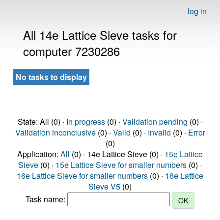
log in
All 14e Lattice Sieve tasks for
computer 7230286
No tasks to display
State: All (0) ·
In progress
(0) ·
Validation pending
(0) ·
Validation inconclusive
(0) ·
Valid
(0) ·
Invalid
(0) ·
Error
(0)
Application:
All
(0) · 14e Lattice Sieve (0) ·
15e Lattice
Sieve
(0) ·
15e Lattice Sieve for smaller numbers
(0) ·
16e Lattice Sieve for smaller numbers
(0) ·
16e Lattice
Sieve V5
(0)
Task name: