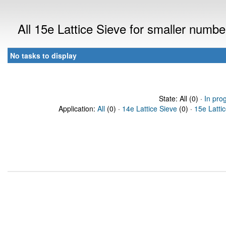
All 15e Lattice Sieve for smaller numb
No tasks to display
State: All (0) ·
In pro
Application:
All
(0) ·
14e Lattice Sieve
(0) ·
15e Latti