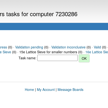
ers tasks for computer 7230286
gress
(0) ·
Validation pending
(0) ·
Validation inconclusive
(0) ·
Valid
(0) 
ce Sieve
(0) · 15e Lattice Sieve for smaller numbers (0) ·
16e Lattice Si
Task name:
Home
|
My Account
|
Message Boards