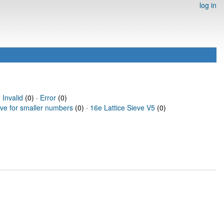
log in
·
Invalid
(0) ·
Error
(0)
eve for smaller numbers
(0) ·
16e Lattice Sieve V5
(0)