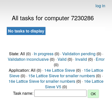
log in
All tasks for computer 7230286
No tasks to display
State: All (0) ·
In progress
(0) ·
Validation pending
(0) ·
Validation inconclusive
(0) ·
Valid
(0) ·
Invalid
(0) ·
Error
(0)
Application: All (0) ·
14e Lattice Sieve
(0) ·
15e Lattice
Sieve
(0) ·
15e Lattice Sieve for smaller numbers
(0) ·
16e Lattice Sieve for smaller numbers
(0) ·
16e Lattice
Sieve V5
(0)
Task name: