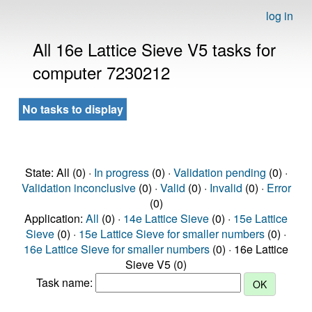
log in
All 16e Lattice Sieve V5 tasks for
computer 7230212
No tasks to display
State: All (0) ·
In progress
(0) ·
Validation pending
(0) ·
Validation inconclusive
(0) ·
Valid
(0) ·
Invalid
(0) ·
Error
(0)
Application:
All
(0) ·
14e Lattice Sieve
(0) ·
15e Lattice
Sieve
(0) ·
15e Lattice Sieve for smaller numbers
(0) ·
16e Lattice Sieve for smaller numbers
(0) · 16e Lattice
Sieve V5 (0)
Task name: