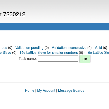
er 7230212
gress
(0) ·
Validation pending
(0) ·
Validation inconclusive
(0) ·
Valid
(0) 
ce Sieve
(0) ·
15e Lattice Sieve for smaller numbers
(0) ·
16e Lattice Si
Task name:
Home
|
My Account
|
Message Boards