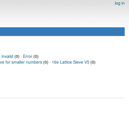
log in
·
Invalid
(0) ·
Error
(0)
eve for smaller numbers
(0) ·
16e Lattice Sieve V5
(0)