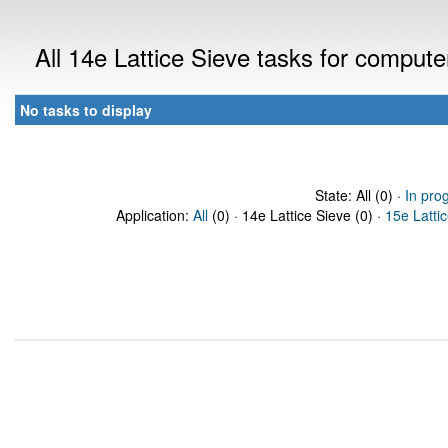
All 14e Lattice Sieve tasks for comput
No tasks to display
State: All (0) ·
In pro
Application:
All
(0) · 14e Lattice Sieve (0) ·
15e Latti