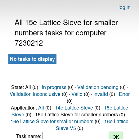
log in
All 15e Lattice Sieve for smaller
numbers tasks for computer
7230212
No tasks to display
State: All (0) ·
In progress
(0) ·
Validation pending
(0) ·
Validation inconclusive
(0) ·
Valid
(0) ·
Invalid
(0) ·
Error
(0)
Application:
All
(0) ·
14e Lattice Sieve
(0) ·
15e Lattice
Sieve
(0) · 15e Lattice Sieve for smaller numbers (0) ·
16e Lattice Sieve for smaller numbers
(0) ·
16e Lattice
Sieve V5
(0)
Task name: