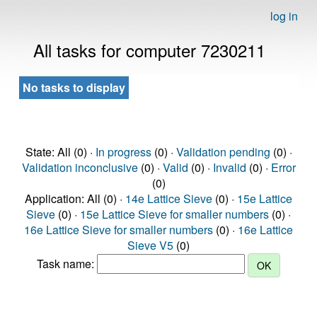
log in
All tasks for computer 7230211
No tasks to display
State: All (0) ·
In progress
(0) ·
Validation pending
(0) ·
Validation inconclusive
(0) ·
Valid
(0) ·
Invalid
(0) ·
Error
(0)
Application: All (0) ·
14e Lattice Sieve
(0) ·
15e Lattice
Sieve
(0) ·
15e Lattice Sieve for smaller numbers
(0) ·
16e Lattice Sieve for smaller numbers
(0) ·
16e Lattice
Sieve V5
(0)
Task name: